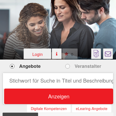
Login
0
Angebote
Veranstalter
Anzeigen
Digitale Kompetenzen
eLearing-Angebote