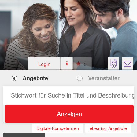
Login
0
Angebote
Veranstalter
Anzeigen
Digitale Kompetenzen
eLearing-Angebote