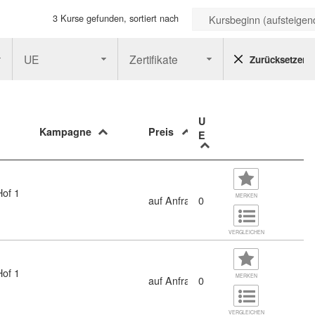
3 Kurse gefunden, sortiert nach
Kursbeginn (aufsteigen
UE
Zertifikate
Zurücksetzen
U
Kampagne
Preis
E
Hof 1
MERKEN
auf Anfrage
0
VERGLEICHEN
Hof 1
MERKEN
auf Anfrage
0
VERGLEICHEN