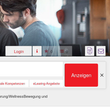
Login
0
0
Anzeigen
tale Kompetenzen
eLearing-Angebote
hrung/WellnessBewegung und