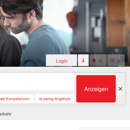
Login
0
0
Anzeigen
tale Kompetenzen
eLearing-Angebote
erkehr