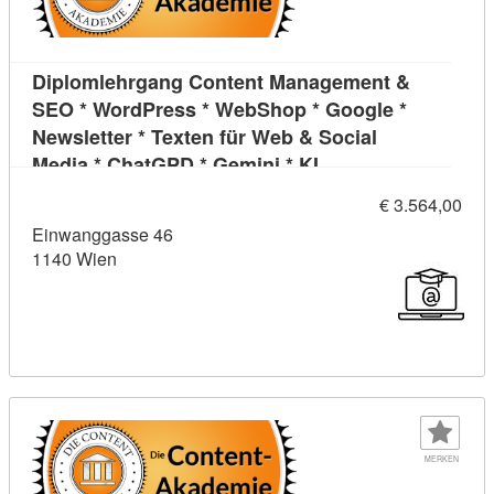
Diplomlehrgang Content Management &
SEO * WordPress * WebShop * Google *
Newsletter * Texten für Web & Social
Kursdetail: Diplomle
Media * ChatGPD * Gemini * KI
€ 3.564,00
Einwanggasse 46
1140 Wien
MERKEN