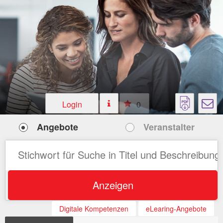
Login
0
Angebote
Veranstalter
Anzeigen
Digitale Kompetenzen
eLearing-Angebote