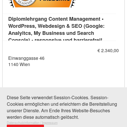
Diplomlehrgang Content Management •
WordPress, Webdesign & SEO (Google:
Analyitcs, My Business und Search
Kursdetail
Console) • responsive und barrierefrei!
€ 2.340,00
Einwanggasse 46
1140 Wien
Diese Seite verwendet Session-Cookies. Session-
Cookies ermöglichen und erleichtern die Bereitstellung
23 Einträge gefunden (1 von 2)
unserer Dienste. Am Ende Ihres Website-Besuches
werden diese automatisch gelöscht.
Datenschutzinformation / Impressum