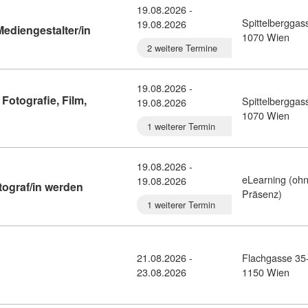
19.08.2026 -
Spittelberggas
19.08.2026
Kursdetail: Infoabend zur Ausbildung Medieng
ediengestalter/in
1070 Wien
2 weitere Termine
19.08.2026 -
Fotografie, Film,
Spittelberggas
19.08.2026
n zur Ausbildung Fotografie, Film, Medien (9388420)
1070 Wien
1 weiterer Termin
19.08.2026 -
eLearning (oh
19.08.2026
Kursdetail: Online Infoabend: Pressefotograf/i
tograf/in werden
Präsenz)
1 weiterer Termin
21.08.2026 -
Flachgasse 35
 Artistic Research (11067071)
23.08.2026
1150 Wien