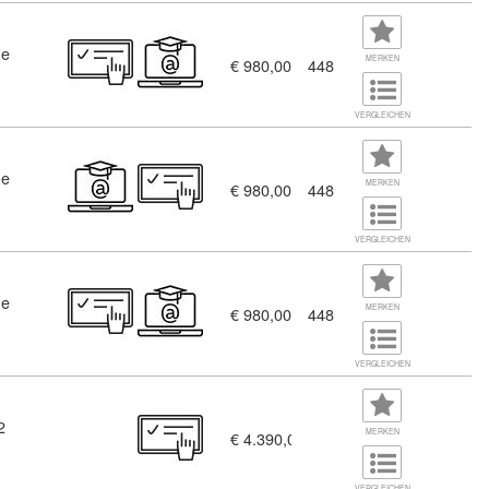
ne
MERKEN
€ 980,00
448
chwerpunkt Grafik und Print (10444935)
VERGLEICHEN
ne
MERKEN
€ 980,00
448
VERGLEICHEN
ne
00)
MERKEN
€ 980,00
448
VERGLEICHEN
2
0452006)
MERKEN
€ 4.390,00
VERGLEICHEN