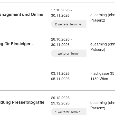
17.10.2026 -
Management und Online
eLearning (oh
30.11.2026
dung Social Media Management und Online Marketing (9381978)
Präsenz)
2 weitere Termine
28.10.2026 -
 für Einsteiger -
eLearning (oh
30.11.2026
-Marketing Ausbildung für Einsteiger - eLearning (2464821)
Präsenz)
1 weiterer Termin
03.11.2026 -
Flachgasse 35
sdetail: Professionell illustrieren (9382725)
05.11.2026
1150 Wien
29.12.2026 -
ldung Pressefotografie
eLearning (oh
29.12.2026
detail: Online Infoabend zur Ausbildung Pressefotografie und P
Präsenz)
1 weiterer Termin