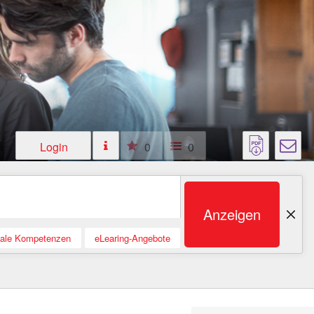
Login
0
0
Anzeigen
tale Kompetenzen
eLearing-Angebote