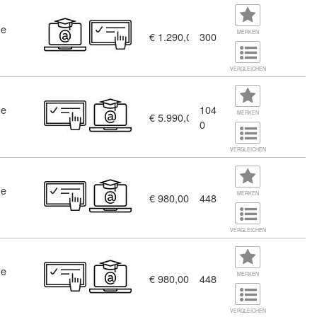
ne
isterklasse (3685899)
MERKEN
€ 1.290,00
300
VERGLEICHEN
ne
104
MERKEN
€ 5.990,00
0
VERGLEICHEN
ne
MERKEN
€ 980,00
448
 Weiterbildung Medienfachkräfte im Schwerpunkt Grafik und Prin
VERGLEICHEN
ne
MERKEN
€ 980,00
448
VERGLEICHEN