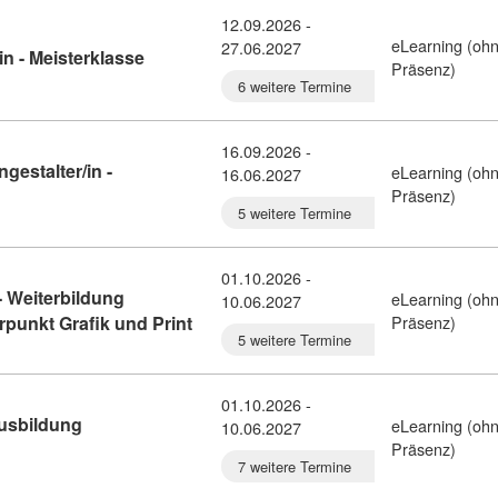
12.09.2026 -
eLearning (oh
27.06.2027
Kursdetail: Ausbildung Berufsfotograf/in - Me
n - Meisterklasse
Präsenz)
6 weitere Termine
16.09.2026 -
gestalter/in -
eLearning (oh
16.06.2027
sbildung digitale/r Mediengestalter/in - Digitalisierung (1635465)
Präsenz)
5 weitere Termine
01.10.2026 -
 Weiterbildung
eLearning (oh
10.06.2027
Kursdetail: Masterclass Mediendesign -
punkt Grafik und Print
Präsenz)
5 weitere Termine
01.10.2026 -
Ausbildung
eLearning (oh
10.06.2027
aphic Expert Diploma - Ausbildung Mediendesign (10444936)
Präsenz)
7 weitere Termine