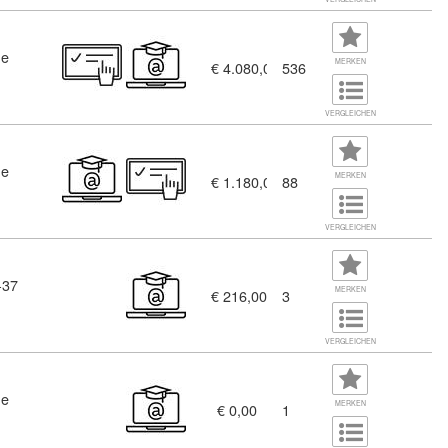
ne
MERKEN
€ 4.080,00
536
VERGLEICHEN
ne
MERKEN
€ 1.180,00
88
VERGLEICHEN
-37
MERKEN
€ 216,00
3
VERGLEICHEN
ne
MERKEN
€ 0,00
1
hotojournalismus (5856262)