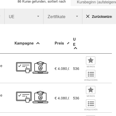
86 Kurse gefunden, sortiert nach
Kursbeginn (aufsteigen
UE
Zertifikate
Zurücksetzen
U
Kampagne
Preis
E
ne
MERKEN
€ 4.080,00
536
 Digitales Online Marketing (5739330)
VERGLEICHEN
ne
MERKEN
€ 4.080,00
536
(3685898)
VERGLEICHEN