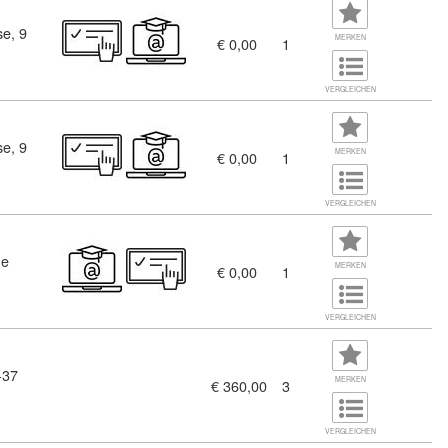
se, 9
estalter/in (9388421)
MERKEN
€ 0,00
1
VERGLEICHEN
se, 9
MERKEN
€ 0,00
1
VERGLEICHEN
ne
n werden (4049324)
MERKEN
€ 0,00
1
VERGLEICHEN
-37
MERKEN
€ 360,00
3
VERGLEICHEN