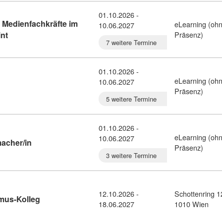
01.10.2026 -
 Medienfachkräfte im
eLearning (oh
10.06.2027
Kursdetail: Ausbildung Mediendesign - Medienfachkräfte im S
nt
Präsenz)
7 weitere Termine
01.10.2026 -
eLearning (oh
10.06.2027
ursdetail: Ausbildung Mediendesign (1634787)
Präsenz)
5 weitere Termine
01.10.2026 -
eLearning (oh
10.06.2027
Kursdetail: Ausbildung Filmen - Filmemacher/in (36859
acher/in
Präsenz)
3 weitere Termine
12.10.2026 -
Schottenring 1
Kursdetail: Österreichisches Journalismus-Kolleg (1
smus-Kolleg
18.06.2027
1010 Wien