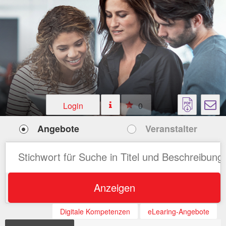
Login
0
Angebote
Veranstalter
Anzeigen
Digitale Kompetenzen
eLearing-Angebote