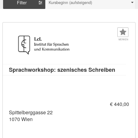
Filter
Kursbeginn (aufsteigend)
MERKEN
Kursdetai
Sprachworkshop: szenisches Schreiben
€ 440,00
Spittelberggasse 22
1070 Wien