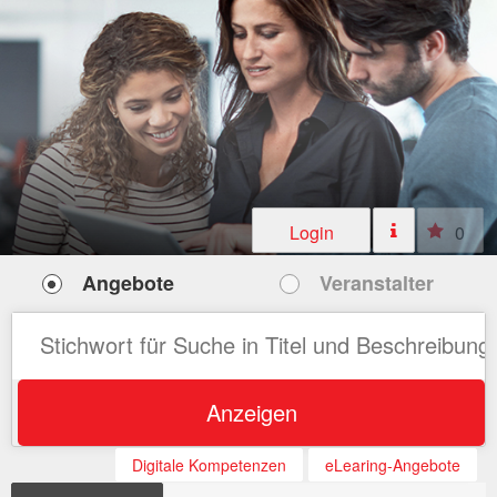
Login
0
Angebote
Veranstalter
Anzeigen
Digitale Kompetenzen
eLearing-Angebote