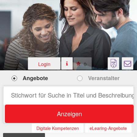
Login
0
Angebote
Veranstalter
Anzeigen
Digitale Kompetenzen
eLearing-Angebote