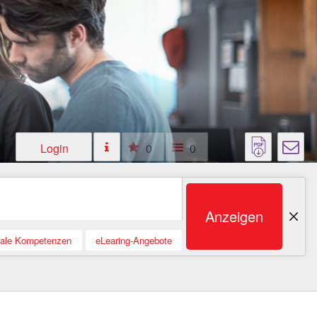
Login
0
0
Anzeigen
tale Kompetenzen
eLearing-Angebote