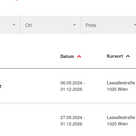
Ort
Preis
Kursort
Datum
06.05.2024 -
Lassallestraße
Kursdetail: Ausbildung Pflegeassistenz (8764446)
z
31.12.2026
1020 Wien
27.05.2024 -
Lassallestraße
tail: Ausbildung Heimhilfe (8393933)
31.12.2026
1020 Wien