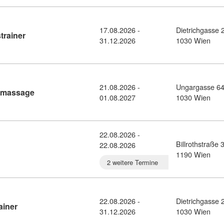
17.08.2026 -
Dietrichgasse 
Kursdetail: Dipl. Vital- und Gesundheitstrainer (10378816)
trainer
31.12.2026
1030 Wien
21.08.2026 -
Ungargasse 64
Kursdetail: Aufschulungslehrgang Heilmassage (10270
lmassage
01.08.2027
1030 Wien
22.08.2026 -
Billrothstraße 
22.08.2026
 Spangentechnik (8374140)
1190 Wien
2 weitere Termine
22.08.2026 -
Dietrichgasse 
Kursdetail: Dipl. Calisthenics Master Trainer (10379277)
ainer
31.12.2026
1030 Wien