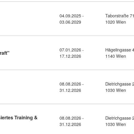
04.09.2025 -
Taborstraße 7
sdetail: Feldenkrais Ausbildung (9466395)
03.06.2029
1020 Wien
07.01.2026 -
Hägelingasse 
Kursdetail: Akademielehrgang: "Fachkraft" (10534215)
aft"
17.12.2026
1140 Wien
08.08.2026 -
Dietrichgasse 
ursdetail: Dipl. Bodybuilding Trainer (10378981)
31.12.2026
1030 Wien
siertes Training &
08.08.2026 -
Dietrichgasse 
: Zert. Trainerin für zyklusbasiertes Training & Frauengesundhei
31.12.2026
1030 Wien