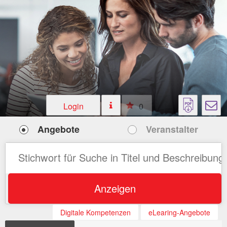
Login
0
Angebote
Veranstalter
Anzeigen
Digitale Kompetenzen
eLearing-Angebote