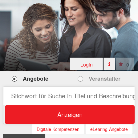
Login
0
Angebote
Veranstalter
Anzeigen
Digitale Kompetenzen
eLearing-Angebote