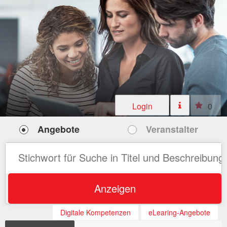
Login
0
Angebote
Veranstalter
Anzeigen
Digitale Kompetenzen
eLearing-Angebote