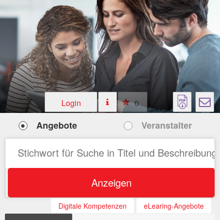
Login
0
Angebote
Veranstalter
Anzeigen
Digitale Kompetenzen
eLearing-Angebote