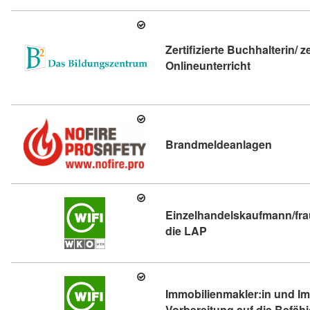
Zertifizierte Buchhalterin/ ze
Kursdetail: Z
Onlineunterricht
Kursdet
Brandmeldeanlagen
Einzelhandelskaufmann/frau
Kursdetail: Einzelha
die LAP
Immobilienmakler:in und Imm
Vorbereitung auf die Befä