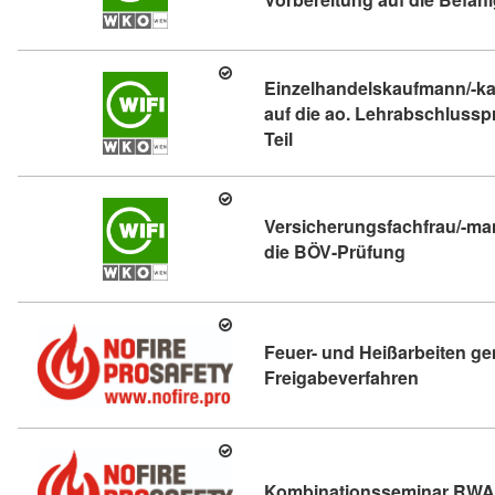
Einzelhandelskaufmann/-kau
auf die ao. Lehrabschlussp
Kursdetail: Einzelhandelsk
Teil
Versicherungsfachfrau/-man
Kursdetail:
die BÖV-Prüfung
Feuer- und Heißarbeiten g
Kursdetai
Freigabeverfahren
Kombinationsseminar RW