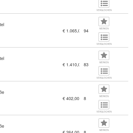
VERGLEICHEN
tel
MERKEN
€ 1.065,00
94
ng (theoretischer Teil (11380716)
VERGLEICHEN
tel
MERKEN
€ 1.410,00
83
g (11379613)
VERGLEICHEN
aße
MERKEN
€ 402,00
8
en (11187895)
VERGLEICHEN
aße
MERKEN
€ 264,00
8