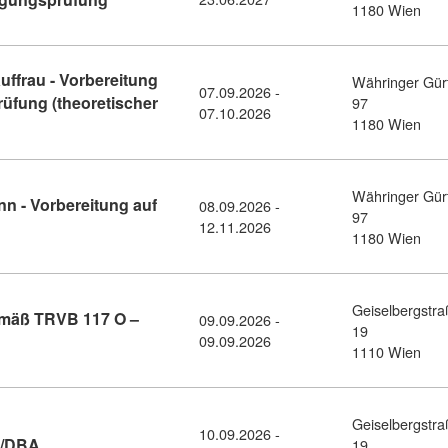
1180 Wien
ffrau - Vorbereitung
Währinger Gür
07.09.2026 -
rüfung (theoretischer
97
07.10.2026
aufmann/-kauffrau - Vorbereitung auf die ao. Lehrabschlussprüfu
1180 Wien
Währinger Gür
n - Vorbereitung auf
08.09.2026 -
97
 Versicherungsfachfrau/-mann - Vorbereitung auf die BÖV-Prüfun
12.11.2026
1180 Wien
Geiselbergstr
emäß TRVB 117 O –
09.09.2026 -
19
l: Feuer- und Heißarbeiten gemäß TRVB 117 O – Freigabeverfahr
09.09.2026
1110 Wien
Geiselbergstr
10.09.2026 -
Kursdetail: Kombinationsseminar RWA/DBA (11191013)
A/DBA
19