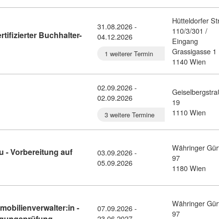
Hütteldorfer S
31.08.2026 -
110/3/301 /
rtifizierter Buchhalter-
04.12.2026
Eingang
ertifizierte Buchhalterin/ zertifizierter Buchhalter- Onlineunterri
Grassigasse 1
1 weiterer Termin
1140 Wien
02.09.2026 -
Geiselbergstr
02.09.2026
ail: Brandmeldeanlagen (11190907)
19
1110 Wien
3 weitere Termine
Währinger Gür
 - Vorbereitung auf
03.09.2026 -
97
ndelskaufmann/frau - Vorbereitung auf die LAP (11379300)
05.09.2026
1180 Wien
Währinger Gür
obilienverwalter:in -
07.09.2026 -
97
Kursdetail: Immobilienmakler:in und Immobilienv
higungsprüfung
23.06.2027