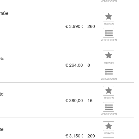
VERGLEICHEN
traße
MERKEN
€ 3.990,00
260
cht (9299919)
VERGLEICHEN
aße
MERKEN
€ 264,00
8
VERGLEICHEN
tel
MERKEN
€ 380,00
16
VERGLEICHEN
tel
MERKEN
€ 3.150,00
209
erwalter:in - Vorbereitung auf die Befähigungsprüfung (1138148