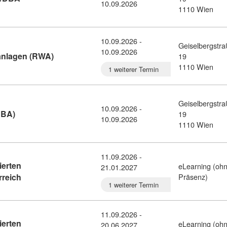
10.09.2026
1110 Wien
10.09.2026 -
Geiselbergstr
10.09.2026
Kursdetail: Rauch- und Wärmeabzugsanlagen (R
nlagen (RWA)
19
1110 Wien
1 weiterer Termin
Geiselbergstr
10.09.2026 -
Kursdetail: Druckbelüftungsanlagen (DBA) (11190969)
DBA)
19
10.09.2026
1110 Wien
11.09.2026 -
ierten
eLearning (oh
21.01.2027
Kursdetail: Weiterbildung zum*r zertifizierten Berufsfotogr
rreich
Präsenz)
1 weiterer Termin
11.09.2026 -
ierten
eLearning (oh
20.06.2027