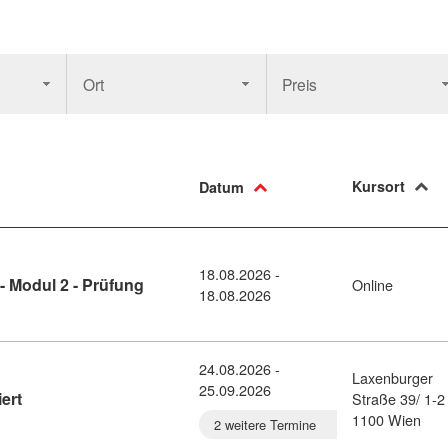
Ort
Preis
Kursort
Datum
18.08.2026 -
Kursdetail: Tierhaltung und Tierschutz - Mo
- Modul 2 - Prüfung
Online
18.08.2026
24.08.2026 -
Laxenburger
25.09.2026
Kursdetail: Kassa und Verkauf - zertifiziert (1175033)
iert
Straße 39/ 1-2
1100 Wien
2 weitere Termine