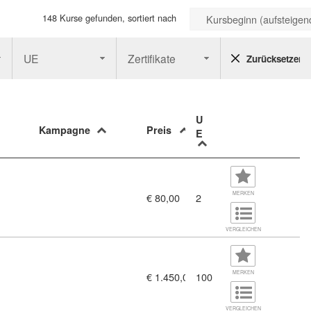
148 Kurse gefunden, sortiert nach
Kursbeginn (aufsteigen
UE
Zertifikate
Zurücksetzen
U
Kampagne
Preis
E
dul 2 - Prüfung (11381677)
MERKEN
€ 80,00
2
VERGLEICHEN
MERKEN
€ 1.450,00
100
VERGLEICHEN