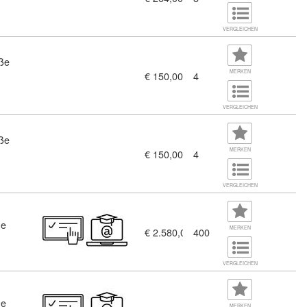
VERGLEICHEN
aße
WA) (11190993)
MERKEN
€ 150,00
4
VERGLEICHEN
aße
MERKEN
€ 150,00
4
VERGLEICHEN
ne
MERKEN
€ 2.580,00
400
afen*in in Österreich (8754023)
VERGLEICHEN
ne
MERKEN