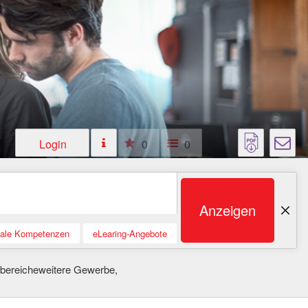
Login
0
0
Anzeigen
tale Kompetenzen
eLearing-Angebote
sbereicheweitere Gewerbe,