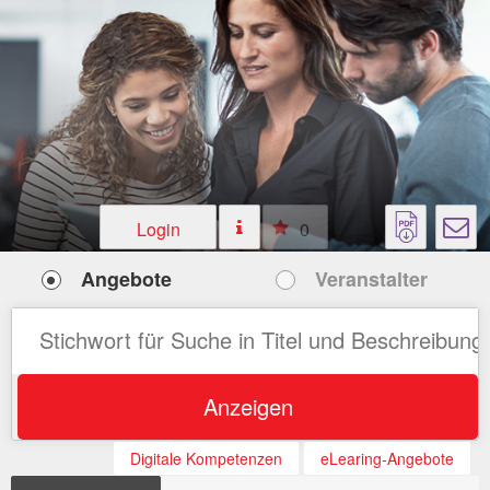
Login
0
Angebote
Veranstalter
Anzeigen
Digitale Kompetenzen
eLearing-Angebote