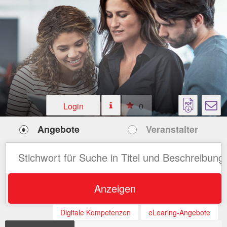
Login
0
Angebote
Veranstalter
Anzeigen
Digitale Kompetenzen
eLearing-Angebote