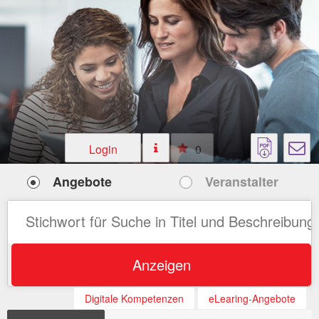
Login
0
Angebote
Veranstalter
Anzeigen
Digitale Kompetenzen
eLearing-Angebote