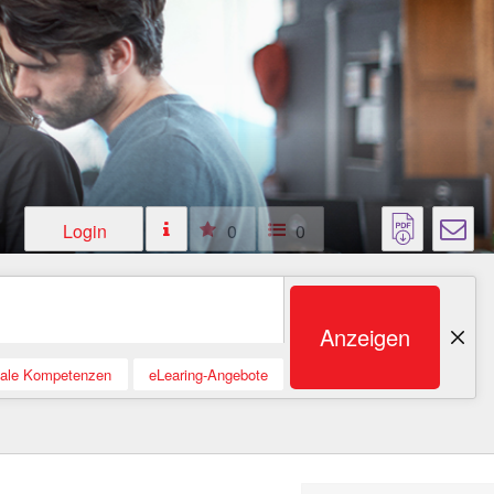
Login
0
0
Anzeigen
tale Kompetenzen
eLearing-Angebote