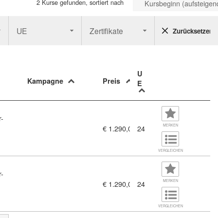
2 Kurse gefunden, sortiert nach
Kursbeginn (aufsteigen
UE
Zertifikate
Zurücksetzen
U
Kampagne
Preis
E
r-
MERKEN
€ 1.290,00
24
VERGLEICHEN
r-
MERKEN
€ 1.290,00
24
VERGLEICHEN