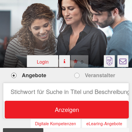
Login
0
Angebote
Veranstalter
Anzeigen
Digitale Kompetenzen
eLearing-Angebote