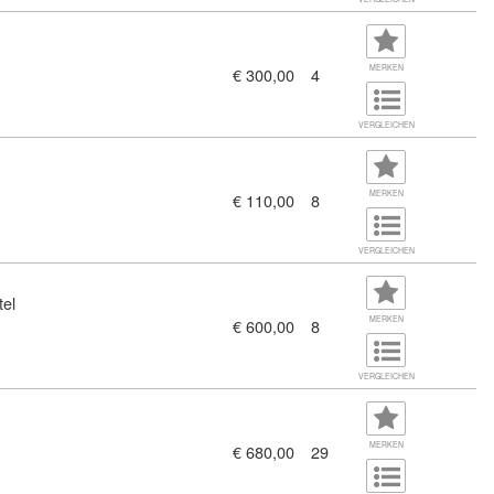
MERKEN
€ 300,00
4
 zum EU AI Act (11380752)
VERGLEICHEN
MERKEN
€ 110,00
8
VERGLEICHEN
tel
MERKEN
€ 600,00
8
h dem EU AI Act (11379698)
VERGLEICHEN
MERKEN
€ 680,00
29
hen Betriebsanlagenmanagements - Basismodul (11380490)