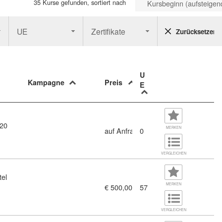
35 Kurse gefunden, sortiert nach
Kursbeginn (aufsteigen
UE
Zertifikate
Zurücksetzen
U
Kampagne
Preis
E
 20
MERKEN
auf Anfrage
0
VERGLEICHEN
tel
MERKEN
€ 500,00
57
VERGLEICHEN