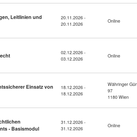
en, Leitlinien und
20.11.2026 -
Online
sdetail: KI-Recht kompakt- Grundlagen, Leitlinien und Überblick
20.11.2026
02.12.2026 -
Kursdetail: Prüfung Modul Wirtschaftsrecht (11381288)
recht
Online
03.12.2026
Währinger Gür
htssicherer Einsatz von
18.12.2026 -
97
etail: KI-Recht in der Praxis: Rechtssicherer Einsatz von KI nac
18.12.2026
1180 Wien
chtlichen
31.12.2026 -
Online
Kursdetail: Grundlagen des gewerberechtlic
ts - Basismodul
31.12.2026