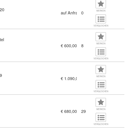
 20
MERKEN
auf Anfrage
0
VERGLEICHEN
tel
MERKEN
€ 600,00
8
h dem EU AI Act (11379670)
VERGLEICHEN
 9
MERKEN
€ 1.090,00
itgeber:innen (11361783)
VERGLEICHEN
MERKEN
€ 680,00
29
hen Betriebsanlagenmanagements - Basismodul (11380503)
VERGLEICHEN