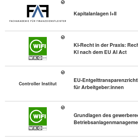
Kursdetail
Kapitalanlagen I+II
KI-Recht in der Praxis: Rec
Kursd
KI nach dem EU AI Act
EU-Entgelttransparenzricht
Controller Institut
Kursde
für Arbeitgeber:innen
Grundlagen des gewerbere
Betriebsanlagenmanagemen