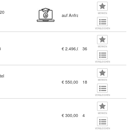
 20
MERKEN
auf Anfrage
VERGLEICHEN
 (8431414)
MERKEN
3
€ 2.496,00
36
VERGLEICHEN
tel
MERKEN
€ 550,00
18
htlichen Betriebsanlagenmanagements - Vertiefungsmodul (1137
VERGLEICHEN
MERKEN
€ 300,00
4
 zum EU AI Act (11380618)
VERGLEICHEN