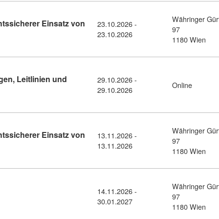
Währinger Gür
htssicherer Einsatz von
23.10.2026 -
97
etail: KI-Recht in der Praxis: Rechtssicherer Einsatz von KI nac
23.10.2026
1180 Wien
en, Leitlinien und
29.10.2026 -
Online
sdetail: KI-Recht kompakt- Grundlagen, Leitlinien und Überblick
29.10.2026
Währinger Gür
htssicherer Einsatz von
13.11.2026 -
97
etail: KI-Recht in der Praxis: Rechtssicherer Einsatz von KI nac
13.11.2026
1180 Wien
Währinger Gür
14.11.2026 -
detail: Modul: Wirtschaftsrecht (11379415)
97
30.01.2027
1180 Wien