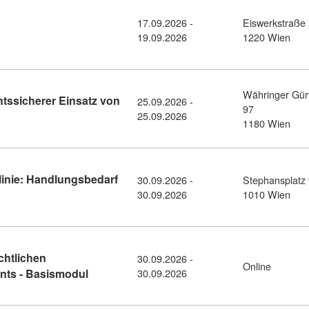
17.09.2026 -
Eiswerkstraße
: Kapitalanlagen I+II (10515974)
19.09.2026
1220 Wien
Währinger Gür
htssicherer Einsatz von
25.09.2026 -
97
etail: KI-Recht in der Praxis: Rechtssicherer Einsatz von KI nac
25.09.2026
1180 Wien
linie: Handlungsbedarf
30.09.2026 -
Stephansplatz
tail: EU-Entgelttransparenzrichtlinie: Handlungsbedarf für Arbe
30.09.2026
1010 Wien
chtlichen
30.09.2026 -
Online
Kursdetail: Grundlagen des gewerberechtlic
ts - Basismodul
30.09.2026