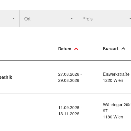
Ort
Preis
Kursort
Datum
27.08.2026 -
Eiswerkstraße
Kursdetail: Finanzrecht und Wirtschaftsethik (10515973)
sethik
29.08.2026
1220 Wien
Währinger Gür
11.09.2026 -
detail: Modul: Wirtschaftsrecht (11379366)
97
13.11.2026
1180 Wien