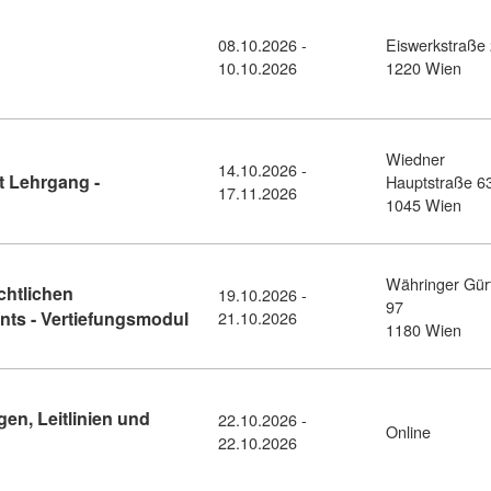
08.10.2026 -
Eiswerkstraße
 Kapitalanlagen III (10515975)
10.10.2026
1220 Wien
Wiedner
14.10.2026 -
Kursdetail: Certified Turnaround Expert Lehrgang -
t Lehrgang -
Hauptstraße 6
17.11.2026
1045 Wien
Währinger Gür
chtlichen
19.10.2026 -
97
Kursdetail: Grundlagen des gewerberec
ts - Vertiefungsmodul
21.10.2026
1180 Wien
en, Leitlinien und
22.10.2026 -
Online
sdetail: KI-Recht kompakt- Grundlagen, Leitlinien und Überblick
22.10.2026