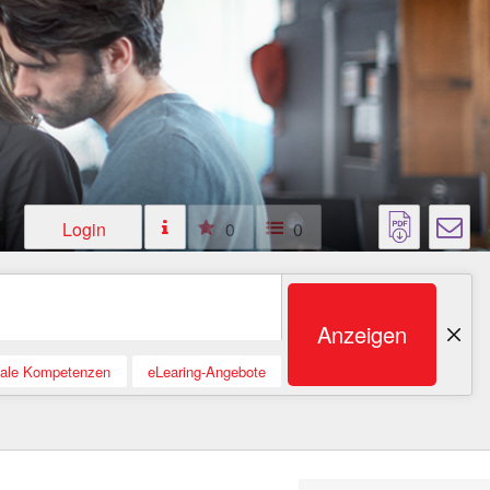
Login
0
0
Anzeigen
tale Kompetenzen
eLearing-Angebote