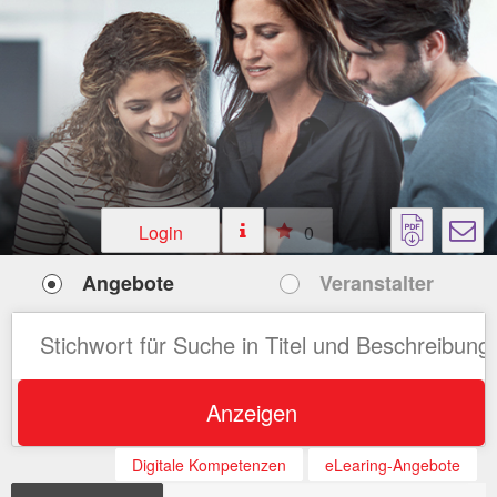
Login
0
Angebote
Veranstalter
Anzeigen
Digitale Kompetenzen
eLearing-Angebote