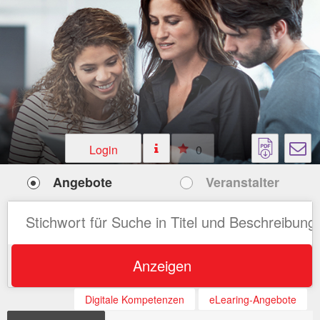
Login
0
Angebote
Veranstalter
Anzeigen
Digitale Kompetenzen
eLearing-Angebote