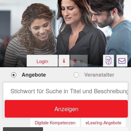
Login
0
Angebote
Veranstalter
Anzeigen
Digitale Kompetenzen
eLearing-Angebote