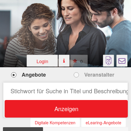
Login
0
Angebote
Veranstalter
Anzeigen
Digitale Kompetenzen
eLearing-Angebote