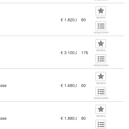
MERKEN
€ 1.820,00
80
VERGLEICHEN
MERKEN
€ 3.100,00
176
n + BEWIG zertifiziert (7377164)
VERGLEICHEN
MERKEN
asse
€ 1.680,00
60
Büro, Verkauf Vertrieb mit zertifizierten Basiskompitenzen (11436
VERGLEICHEN
MERKEN
asse
€ 1.880,00
80