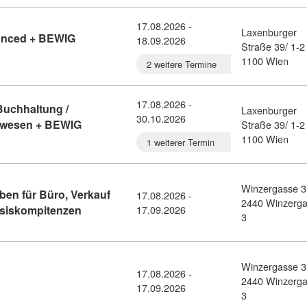
17.08.2026 -
Laxenburger
anced + BEWIG
18.09.2026
Straße 39/ 1-2
alverrechnung Advanced + BEWIG zertifiziert (2210761)
1100 Wien
2 weitere Termine
17.08.2026 -
 Buchhaltung /
Laxenburger
30.10.2026
lwesen + BEWIG
Straße 39/ 1-2
Administrator*in für Buchhaltung / Kostenrechnung / Personalwese
1100 Wien
1 weiterer Termin
Winzergasse 3
ben für Büro, Verkauf
17.08.2026 -
2440 Winzerg
Kursdetail: Wiedereinstieg ins Berufsleben für 
Basiskompitenzen
17.09.2026
3
Winzergasse 3
17.08.2026 -
tail: Buchhaltung 1 (BH 1) (11436366)
2440 Winzerg
17.09.2026
3