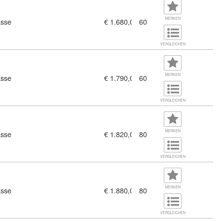
MERKEN
asse
€ 1.680,00
60
, Lehrlinge Büro,Vertrieb, Verkauf (11436365)
VERGLEICHEN
MERKEN
asse
€ 1.790,00
60
VERGLEICHEN
MERKEN
asse
€ 1.820,00
80
VERGLEICHEN
MERKEN
asse
€ 1.880,00
80
VERGLEICHEN