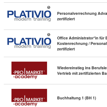
Personalverrechnung Adv
Kursdetail: Person
zertifiziert
Office Administrator*in für
Kostenrechnung / Persona
Kursdetail: Office 
zertifiziert
Wiedereinstieg ins Berufsle
Vertrieb mit zertifizierten 
Kursde
Buchhaltung 1 (BH 1)