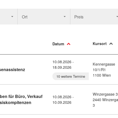
Ort
Preis
Kursort
Datum
10.08.2026 -
Kennergasse
18.09.2026
Kursdetail: Finanz- und Rechnungswesenassistenz
enassistenz
10/1/R1
1100 Wien
10 weitere Termine
Winzergasse 3
ben für Büro, Verkauf
10.08.2026 -
2440 Winzerg
Kursdetail: Wiedereinstieg ins Berufsleben für 
Basiskompitenzen
10.09.2026
3