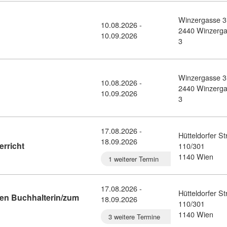
Winzergasse 3
10.08.2026 -
detail: Management Assistenz (11436330)
2440 Winzerg
10.09.2026
3
Winzergasse 3
10.08.2026 -
Office Fachkraft (11436301)
2440 Winzerg
10.09.2026
3
17.08.2026 -
Hütteldorfer S
18.09.2026
Kursdetail: Buchhaltung 02 - Onlineunterricht (9122577)
erricht
110/301
1140 Wien
1 weiterer Termin
17.08.2026 -
Hütteldorfer S
rten Buchhalterin/zum
18.09.2026
110/301
detail: Buchhaltung 02 - zertifizierten Buchhalterin/zum zertifizi
1140 Wien
3 weitere Termine