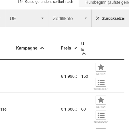
154 Kurse gefunden, sortiert nach
Kursbeginn (aufsteigen
UE
Zertifikate
Zurücksetzen
U
Kampagne
Preis
E
 (7356155)
MERKEN
€ 1.990,00
150
VERGLEICHEN
MERKEN
asse
€ 1.680,00
60
Büro, Verkauf Vertrieb mit zertifizierten Basiskompitenzen (11436
VERGLEICHEN