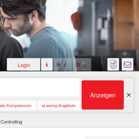
Login
0
0
Anzeigen
tale Kompetenzen
eLearing-Angebote
ontrolling