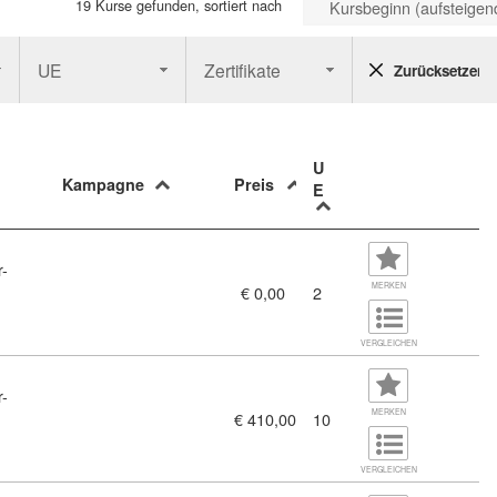
19 Kurse gefunden, sortiert nach
Kursbeginn (aufsteigen
UE
Zertifikate
Zurücksetzen
U
Kampagne
Preis
E
r-
MERKEN
€ 0,00
2
VERGLEICHEN
r-
MERKEN
€ 410,00
10
rwalterassistent:innen (11456129)
VERGLEICHEN