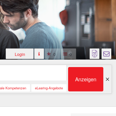
Login
0
0
Anzeigen
tale Kompetenzen
eLearing-Angebote