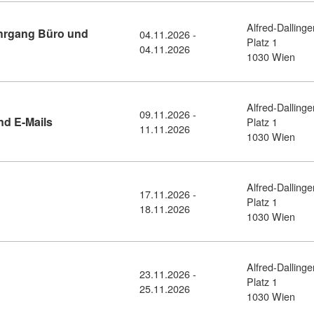
Alfred-Dallinge
ehrgang Büro und
04.11.2026 -
Platz 1
ormationsabend Basislehrgang Büro und Organisation (11456341)
04.11.2026
1030 Wien
Alfred-Dallinge
09.11.2026 -
Kursdetail: Moderne Geschäftsbriefe und E-Mails (11
nd E-Mails
Platz 1
11.11.2026
1030 Wien
Alfred-Dallinge
17.11.2026 -
Kursdetail: Protokolle am Puls der Zeit (11456239)
Platz 1
18.11.2026
1030 Wien
Alfred-Dallinge
23.11.2026 -
l: Blitzschnell tippen! (11456262)
Platz 1
25.11.2026
1030 Wien