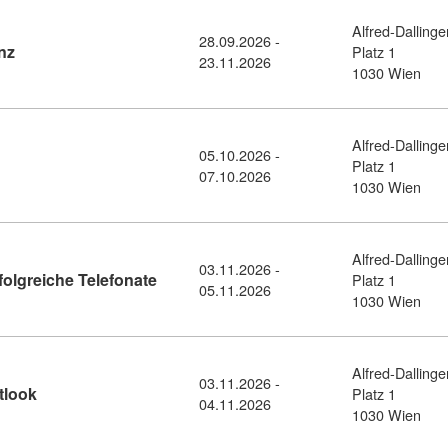
Alfred-Dallinge
28.09.2026 -
Kursdetail: Immobilienverwalterassistenz (11456066)
nz
Platz 1
23.11.2026
1030 Wien
Alfred-Dallinge
05.10.2026 -
sdetail: Kommunikation im Büro (11456235)
Platz 1
07.10.2026
1030 Wien
Alfred-Dallinge
03.11.2026 -
Kursdetail: Techniken und Tricks für erfo
folgreiche Telefonate
Platz 1
05.11.2026
1030 Wien
Alfred-Dallinge
03.11.2026 -
Kursdetail: Zeitmanagement mit MS Outlook (11456237)
tlook
Platz 1
04.11.2026
1030 Wien