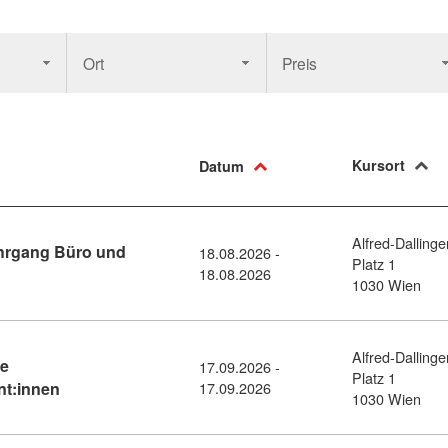
Ort
Preis
Kursort
Datum
Alfred-Dallinge
ehrgang Büro und
18.08.2026 -
Platz 1
ormationsabend Basislehrgang Büro und Organisation (11456228)
18.08.2026
1030 Wien
Alfred-Dallinge
te
17.09.2026 -
Platz 1
Kursdetail: Weiterbildung für zertifizierte Immobilienve
nt:innen
17.09.2026
1030 Wien