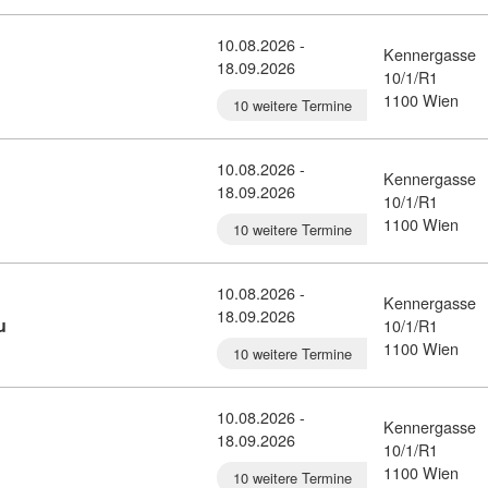
10.08.2026 -
Kennergasse
18.09.2026
tail: Reisebüroassistent:in (7356154)
10/1/R1
1100 Wien
10 weitere Termine
10.08.2026 -
Kennergasse
18.09.2026
sdetail: Verwaltungsassistent:in (7356150)
10/1/R1
1100 Wien
10 weitere Termine
10.08.2026 -
Kennergasse
18.09.2026
Kursdetail: eCommerce-Kaufmann/-frau (7356147)
u
10/1/R1
1100 Wien
10 weitere Termine
10.08.2026 -
Kennergasse
18.09.2026
ail: EDV-Kaufmann/-frau (7356145)
10/1/R1
1100 Wien
10 weitere Termine