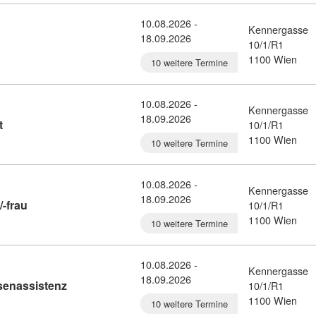
10.08.2026 -
Kennergasse
18.09.2026
ail: Bankkaufmann/-frau (11152177)
10/1/R1
1100 Wien
10 weitere Termine
10.08.2026 -
Kennergasse
18.09.2026
Kursdetail: Buch- und Medienwirtschaft (11152003)
t
10/1/R1
1100 Wien
10 weitere Termine
10.08.2026 -
Kennergasse
18.09.2026
Kursdetail: Foto- und Medienkaufmann/-frau (7356158)
-frau
10/1/R1
1100 Wien
10 weitere Termine
10.08.2026 -
Kennergasse
18.09.2026
Kursdetail: Finanz- und Rechnungswesenassistenz
enassistenz
10/1/R1
1100 Wien
10 weitere Termine