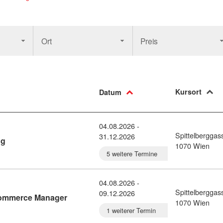
Ort
Preis
Kursort
Datum
04.08.2026 -
Spittelberggas
31.12.2026
Kursdetail: Ausbildung Digital Marketing (11441915)
ng
1070 Wien
5 weitere Termine
04.08.2026 -
Spittelberggas
09.12.2026
Kursdetail: Diplomlehrgang ECM - E-Commer
Commerce Manager
1070 Wien
1 weiterer Termin