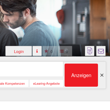
Login
0
0
Anzeigen
tale Kompetenzen
eLearing-Angebote