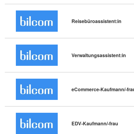
Kursde
Reisebüroassistent:in
Kur
Verwaltungsassistent:in
eCommerce-Kaufmann/-fra
Kursdet
EDV-Kaufmann/-frau