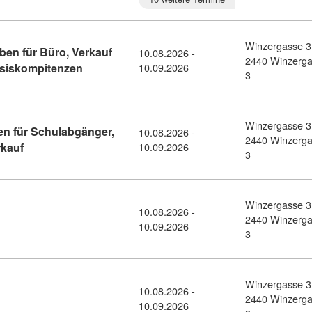
Winzergasse 3
ben für Büro, Verkauf
10.08.2026 -
2440 Winzerg
Kursdetail: Wiedereinstieg ins Berufsleben für 
Basiskompitenzen
10.09.2026
3
Winzergasse 3
en für Schulabgänger,
10.08.2026 -
2440 Winzerg
Kursdetail: Durchstarten ins Berufsleben für Schulabgänger
rkauf
10.09.2026
3
Winzergasse 3
10.08.2026 -
detail: Führungskräftetraining (11436334)
2440 Winzerg
10.09.2026
3
Winzergasse 3
10.08.2026 -
ail: Buchhaltung BASIC (11436354)
2440 Winzerg
10.09.2026