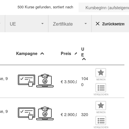
500 Kurse gefunden, sortiert nach
Kursbeginn (aufsteigen
UE
Zertifikate
Zurücksetzen
U
Kampagne
Preis
E
se, 9
104
MERKEN
€ 3.500,00
0
VERGLEICHEN
se, 9
ce Manager (9903866)
MERKEN
€ 2.900,00
320
VERGLEICHEN