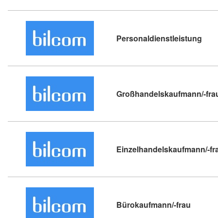
Kurs
Personaldienstleistung
Großhandelskaufmann/-fra
Einzelhandelskaufmann/-fr
Kursdet
Bürokaufmann/-frau