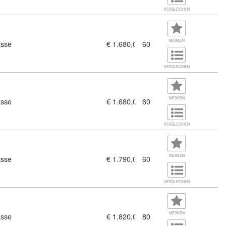
VERGLEICHEN
MERKEN
asse
€ 1.680,00
60
Büro, Verkauf Vertrieb mit zertifizierten Basiskompitenzen (11436
VERGLEICHEN
MERKEN
asse
€ 1.680,00
60
, Lehrlinge Büro,Vertrieb, Verkauf (11436365)
VERGLEICHEN
MERKEN
asse
€ 1.790,00
60
VERGLEICHEN
MERKEN
asse
€ 1.820,00
80