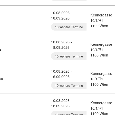
10.08.2026 -
Kennergasse
18.09.2026
detail: Personaldienstleistung (7356142)
10/1/R1
1100 Wien
10 weitere Termine
10.08.2026 -
Kennergasse
18.09.2026
Kursdetail: Großhandelskaufmann/-frau (7350598)
u
10/1/R1
1100 Wien
10 weitere Termine
10.08.2026 -
Kennergasse
16.09.0026
Kursdetail: Einzelhandelskaufmann/-frau (7350597)
au
10/1/R1
1100 Wien
10 weitere Termine
10.08.2026 -
Kennergasse
18.09.2026
ail: Bürokaufmann/-frau (7350595)
10/1/R1
1100 Wien
10 weitere Termine