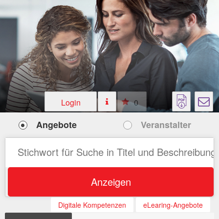
Login
0
Angebote
Veranstalter
Anzeigen
Digitale Kompetenzen
eLearing-Angebote