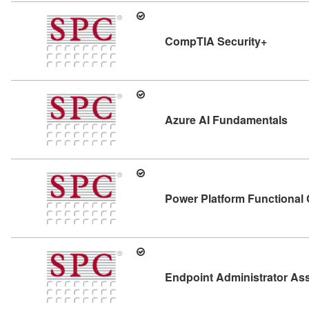
Kursdeta
CompTIA Security+
Kurs
Azure AI Fundamentals
Power Platform Functional 
Endpoint Administrator As