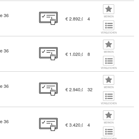
e 36
MERKEN
€ 2.892,00
4
VERGLEICHEN
e 36
MERKEN
€ 1.020,00
8
VERGLEICHEN
e 36
nsultant Associate (10931333)
MERKEN
€ 2.940,00
32
VERGLEICHEN
e 36
MERKEN
€ 3.420,00
4
VERGLEICHEN