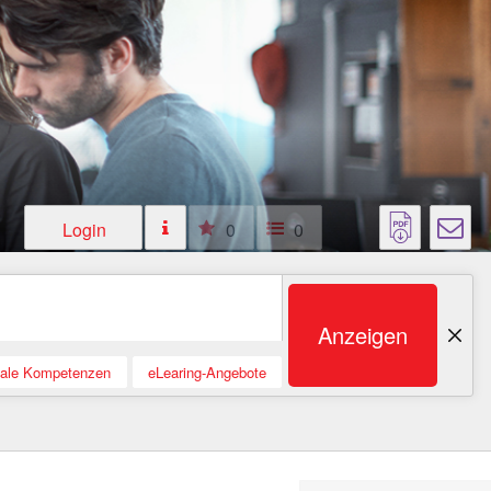
Login
0
0
Anzeigen
tale Kompetenzen
eLearing-Angebote