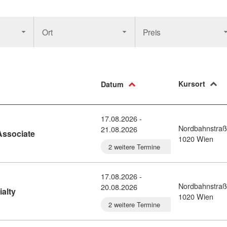
Ort
Preis
Kursort
Datum
17.08.2026 -
Nordbahnstraß
21.08.2026
Kursdetail: Power Platform Developer Associate (1093
Associate
1020 Wien
2 weitere Termine
17.08.2026 -
Nordbahnstraß
20.08.2026
Kursdetail: Azure Virtual Desktop Specialty (10931265)
ialty
1020 Wien
2 weitere Termine