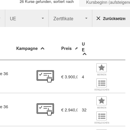
26 Kurse gefunden, sortiert nach
Kursbeginn (aufsteigen
UE
Zertifikate
Zurücksetzen
U
Kampagne
Preis
E
e 36
1319)
MERKEN
€ 3.900,00
4
VERGLEICHEN
e 36
MERKEN
€ 2.940,00
32
VERGLEICHEN