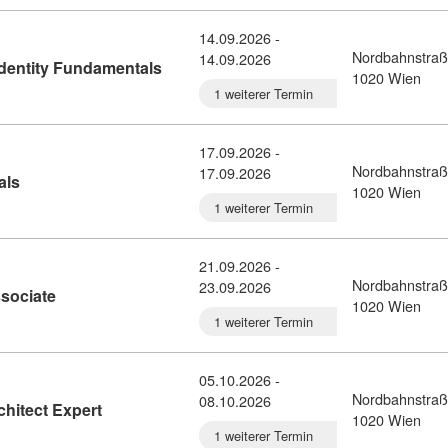
14.09.2026 -
Nordbahnstraß
14.09.2026
Kursdetail: Security, Compliance, and Id
Identity Fundamentals
1020 Wien
1 weiterer Termin
17.09.2026 -
Nordbahnstraß
17.09.2026
Kursdetail: Power Platform Fundamentals (10931317)
als
1020 Wien
1 weiterer Termin
21.09.2026 -
Nordbahnstraß
23.09.2026
Kursdetail: Azure Network Engineer Associate (10931320
sociate
1020 Wien
1 weiterer Termin
05.10.2026 -
Nordbahnstraß
08.10.2026
Kursdetail: Power Platform Solution Architect Exp
chitect Expert
1020 Wien
1 weiterer Termin