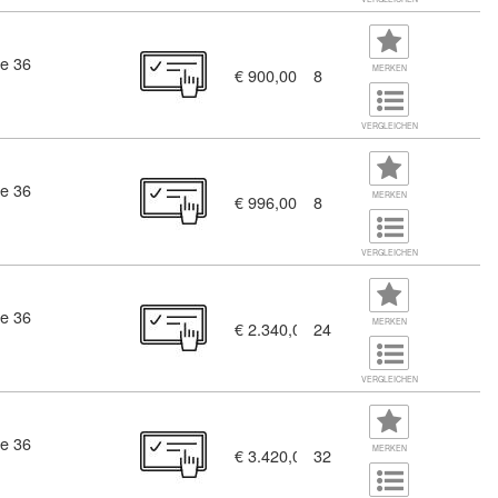
e 36
entity Fundamentals (10931233)
MERKEN
€ 900,00
8
VERGLEICHEN
e 36
MERKEN
€ 996,00
8
VERGLEICHEN
e 36
)
MERKEN
€ 2.340,00
24
VERGLEICHEN
e 36
ert (10931334)
MERKEN
€ 3.420,00
32