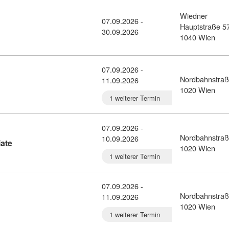
Wiedner
07.09.2026 -
: Data & IT Security (8457978)
Hauptstraße 5
30.09.2026
1040 Wien
07.09.2026 -
Nordbahnstraß
11.09.2026
ail: Administrator Expert (10931312)
1020 Wien
1 weiterer Termin
07.09.2026 -
Nordbahnstraß
10.09.2026
Kursdetail: Azure Administrator Associate (10931261)
ate
1020 Wien
1 weiterer Termin
07.09.2026 -
Nordbahnstraß
11.09.2026
Kursdetail: CompTIA Cloud Essentials (10931190)
1020 Wien
1 weiterer Termin