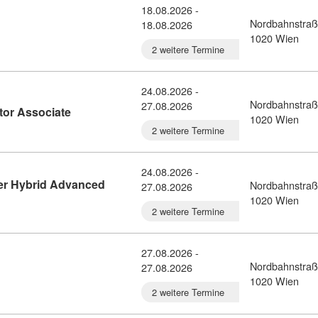
18.08.2026 -
Nordbahnstraß
18.08.2026
ail: Azure Fundamentals (10931258)
1020 Wien
2 weitere Termine
24.08.2026 -
Nordbahnstraß
27.08.2026
Kursdetail: Azure Database Administrator Associa
tor Associate
1020 Wien
2 weitere Termine
24.08.2026 -
er Hybrid Advanced
Nordbahnstraß
27.08.2026
ring Windows Server Hybrid Advanced Services (10931231)
1020 Wien
2 weitere Termine
27.08.2026 -
Nordbahnstraß
27.08.2026
undamentals (10931323)
1020 Wien
2 weitere Termine