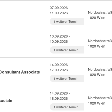
07.09.2026 -
Nordbahnstraß
11.09.2026
il: CompTIA Security+ (10931191)
1020 Wien
1 weiterer Termin
10.09.2026 -
Nordbahnstraß
10.09.2026
detail: Azure AI Fundamentals (10931259)
1020 Wien
1 weiterer Termin
14.09.2026 -
Nordbahnstraß
17.09.2026
Kursdetail: Power Platform Functional Co
Consultant Associate
1020 Wien
1 weiterer Termin
14.09.2026 -
Nordbahnstraß
18.09.2026
Kursdetail: Endpoint Administrator Associate (10931313)
sociate
1020 Wien
1 weiterer Termin