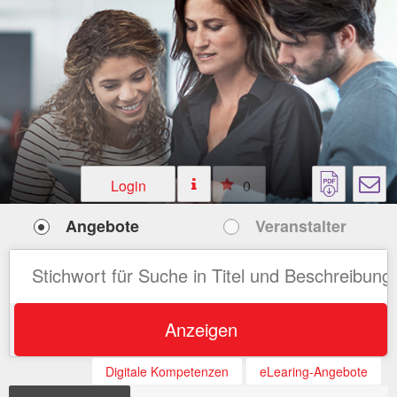
Login
0
Angebote
Veranstalter
Anzeigen
Digitale Kompetenzen
eLearing-Angebote