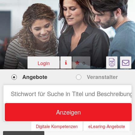
Login
0
Angebote
Veranstalter
Anzeigen
Digitale Kompetenzen
eLearing-Angebote