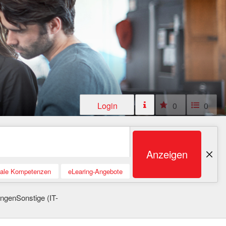
Login
0
0
Anzeigen
tale Kompetenzen
eLearing-Angebote
genSonstige (IT-