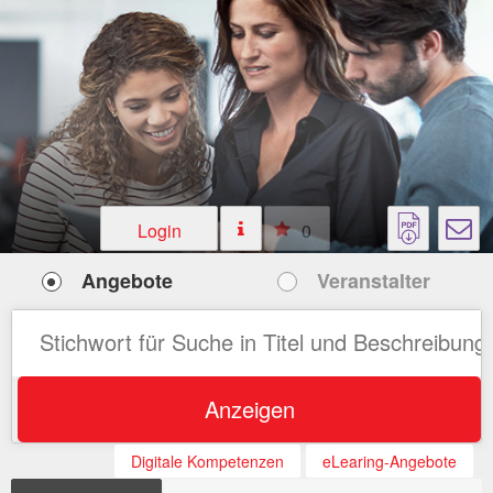
Login
0
Angebote
Veranstalter
Anzeigen
Digitale Kompetenzen
eLearing-Angebote