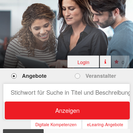
Login
0
Angebote
Veranstalter
Anzeigen
Digitale Kompetenzen
eLearing-Angebote