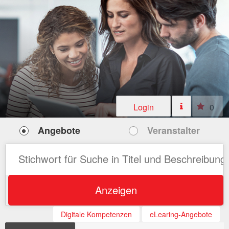
Login
0
Angebote
Veranstalter
Anzeigen
Digitale Kompetenzen
eLearing-Angebote