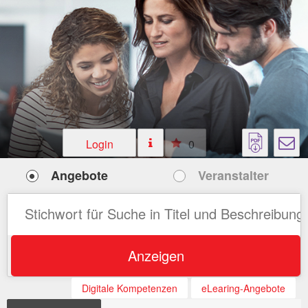
Login
0
Angebote
Veranstalter
Anzeigen
Digitale Kompetenzen
eLearing-Angebote