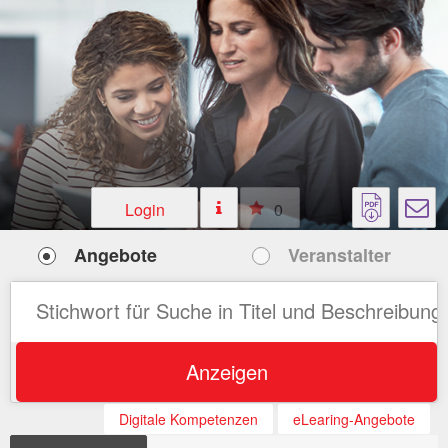
Login
0
Angebote
Veranstalter
Anzeigen
Digitale Kompetenzen
eLearing-Angebote