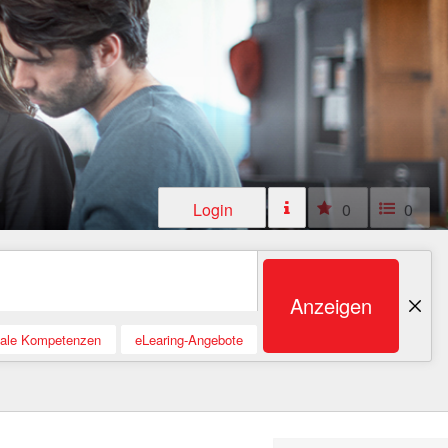
Login
0
0
Anzeigen
tale Kompetenzen
eLearing-Angebote