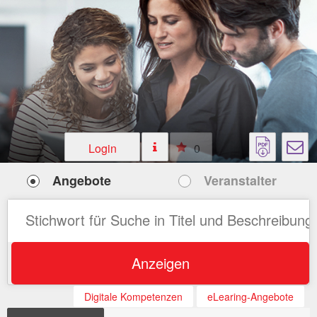
Login
0
Angebote
Veranstalter
Anzeigen
Digitale Kompetenzen
eLearing-Angebote