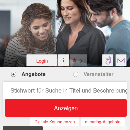
Login
0
Angebote
Veranstalter
Anzeigen
Digitale Kompetenzen
eLearing-Angebote