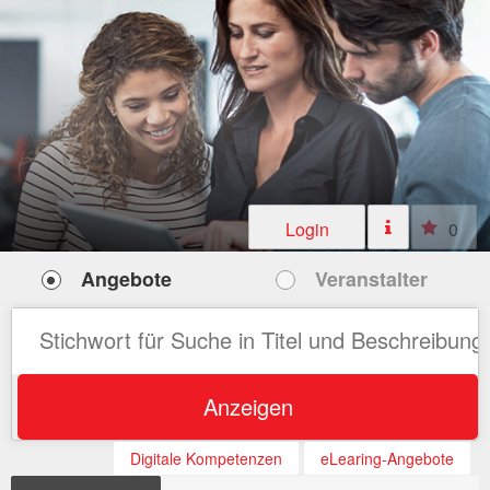
Login
0
Angebote
Veranstalter
Anzeigen
Digitale Kompetenzen
eLearing-Angebote