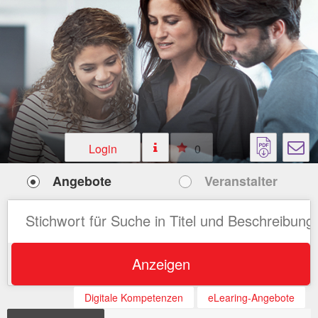
Login
0
Angebote
Veranstalter
Anzeigen
Digitale Kompetenzen
eLearing-Angebote