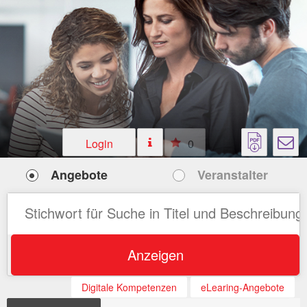
Login
0
Angebote
Veranstalter
Anzeigen
Digitale Kompetenzen
eLearing-Angebote