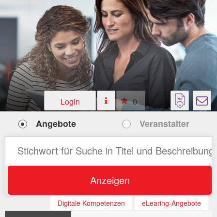
Login
0
Angebote
Veranstalter
Anzeigen
Digitale Kompetenzen
eLearing-Angebote