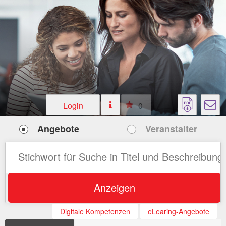
Login
0
Angebote
Veranstalter
Anzeigen
Digitale Kompetenzen
eLearing-Angebote