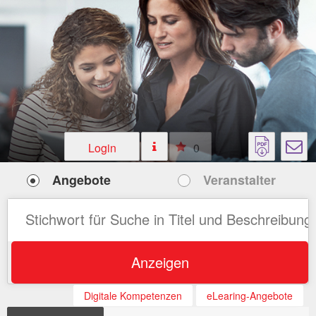
Login
0
Angebote
Veranstalter
Anzeigen
Digitale Kompetenzen
eLearing-Angebote