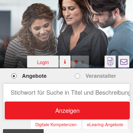
Login
0
Angebote
Veranstalter
Anzeigen
Digitale Kompetenzen
eLearing-Angebote