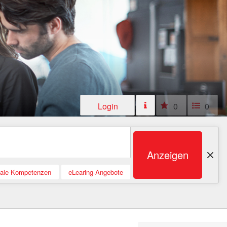
Login
0
0
Anzeigen
tale Kompetenzen
eLearing-Angebote