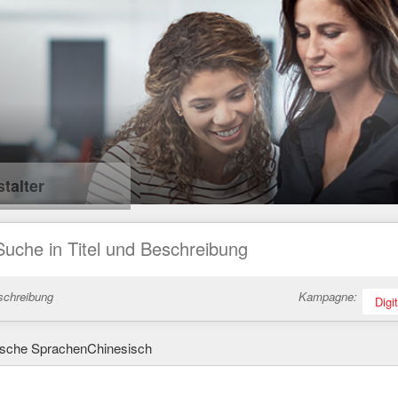
talter
schreibung
Kampagne:
Digi
ische SprachenChinesisch